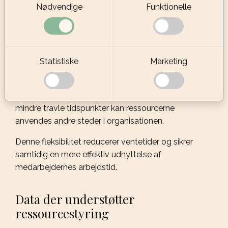
Nødvendige
Funktionelle
Ressourcestyring spiller en lige så vigtig rolle. Når
virksomheden har adgang til data om forventede
ankomster, kan bemandingen tilpasses mere
præcist.
Statistiske
Marketing
Hvis billetsystemet viser, at mange gæster forventes
mellem kl. 10 og 11, kan flere medarbejdere
planlægges til adgangskontrollen i dette tidsrum. På
mindre travle tidspunkter kan ressourcerne
anvendes andre steder i organisationen.
Denne fleksibilitet reducerer ventetider og sikrer
samtidig en mere effektiv udnyttelse af
medarbejdernes arbejdstid.
Data der understøtter
ressourcestyring