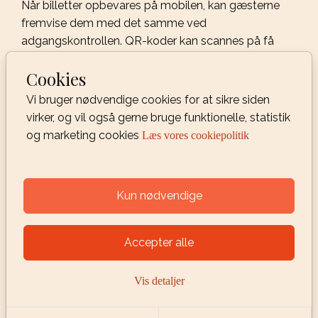
Når billetter opbevares på mobilen, kan gæsterne
fremvise dem med det samme ved
adgangskontrollen. QR-koder kan scannes på få
sekunder, hvilket reducerer køen markant
Cookies
sammenlignet med traditionelle papirbilletter.
Vi bruger nødvendige cookies for at sikre siden
Mange moderne systemer understøtter også
virker, og vil også gerne bruge funktionelle, statistik
digitale årskort, medlemskort og sæsonpas, som
og marketing cookies
Læs vores cookiepolitik
kan verificeres automatisk uden manuel kontrol.
Kun nødvendige
HVOR MANGE BESØGENDE?
Accepter alle
Optimal ressourcestyring
reducerer flaskehalse
Vis detaljer
Effektiv adgang handler ikke kun om teknologi.